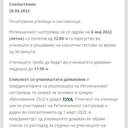
Соопштение
28.04.2022
Почитувани ученици и наставници,
Регионалниот натпревар ќе се одржи на
6 мај 2022
(петок)
со почеток од
12:00 ч
со присуство во
училиште и решавање на класични тестови за време
од 90 минути.
Учениците треба да бидат во училиштето-домаќин
најдоцна до
11:50 ч
.
Списокот со училиштата-домаќини
и
координаторите за реализација на Регионалниот
натпревар по хемија за основно и средно
образование 2022 е даден
ТУКА
. Списокот на ученици
кои ќе учествуваат на Регионалниот натпревар е
даден во соопштението од 1 март 2022, а
координаторт од училиштето домаќин ќе објави
список со распоред за седење на учесниците на