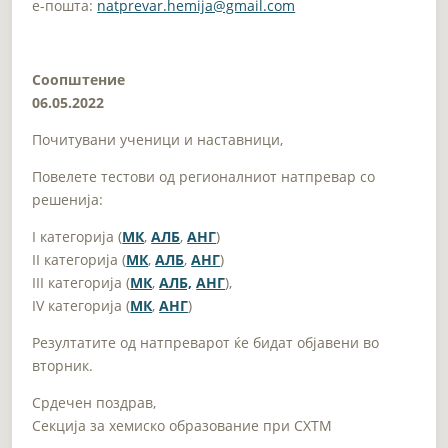
e-пошта:
natprevar.hemija@gmail.com
Соопштение
06.05.2022
Почитувани ученици и наставници,
Повелете тестови од регионалниот натпревар со
решенија:
I категорија (
МК
,
АЛБ
,
АНГ
)
II категорија (
МК
,
АЛБ
,
АНГ
)
III категорија (
МК
,
АЛБ,
АНГ
),
IV категорија (
МК
,
АНГ
)
Резултатите од натпреварот ќе бидат објавени во
вторник.
Срдечен поздрав,
Секција за хемиско образование при СХТМ