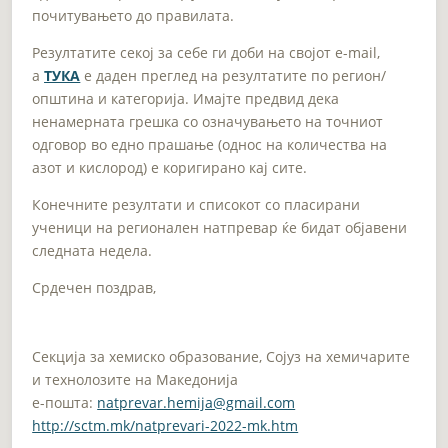
почитувањето до правилата.
Резултатите секој за себе ги доби на својот e-mail,
а
ТУКА
е даден преглед на резултатите по регион/
општина и категорија. Имајте предвид дека
ненамерната грешка со означувањето на точниот
одговор во едно прашање (однос на количества на
азот и кислород) е коригирано кај сите.
Конечните резултати и списокот со пласирани
ученици на регионален натпревар ќе бидат објавени
следната недела.
Срдечен поздрав,
Секција за хемиско образование, Сојуз на хемичарите
и технолозите на Македонија
e-пошта:
natprevar.hemija@gmail.com
http://sctm.mk/natprevari-2022-mk.htm