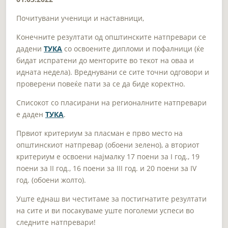
Почитувани ученици и наставници,
Конечните резултати од општинските натпревари се
дадени
ТУКА
со освоените дипломи и пофалници (ќе
бидат испратени до менторите во текот на оваа и
идната недела). Вреднувани се сите точни одговори и
проверени повеќе пати за се да биде коректно.
Списокот со пласирани на регионалните натпревари
е даден
ТУКА
.
Првиот критериум за пласман е прво место на
општинскиот натпревар (обоени зелено), а вториот
критериум е освоени најмалку 17 поени за I год., 19
поени за II год., 16 поени за III год. и 20 поени за IV
год. (обоени жолто).
Уште еднаш ви честитаме за постигнатите резултати
на сите и ви посакуваме уште поголеми успеси во
следните натпревари!