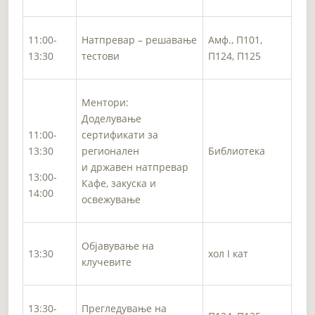
11:00-
Натпревар – решавање
Амф., П101,
13:30
тестови
П124, П125
Ментори:
Доделување
11:00-
сертификати за
13:30
регионален
Библиотека
и државен натпревар
13:00-
Кафе, закуска и
14:00
освежување
Објавување на
13:30
хол I кат
клучевите
13:30-
Прегледување на