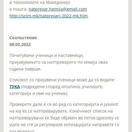
и технолозите на Македонија
e-пошта:
natprevar.hemija@gmail.com
http://sctm.mk/natprevari-2022-mk.htm
Соопштение
08.02.2022
Почитувани ученици и наставници,
пријавувањето за натпреварите по хемија оваа
година заврши.
Списокот со пријавени ученици може да то видите
ТУКА
(подредени според општина, училиште,
категорија и име на ученик).
Проверете дали е се во ред со категоријата и јазикот
на кој ќе се натпреварувате. Конечниот список на
натпреварувачи ќе биде објавен во петок (доколку се
уште не сте ја регулирале котизацијата направете го
тоа веднаш).