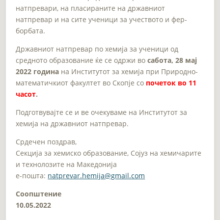
натпревари, на пласираните на државниот
натпревар и на сите ученици за учеството и фер-
борбата.
Државниот натпревар по хемија за ученици од
средното образование ќе се одржи во
сабота, 28 мај
2022 година
на Институтот за хемија при Природно-
математичкиот факултет во Скопје со
почеток во 11
часот
.
Подготвувајте се и ве очекуваме на Институтот за
хемија на државниот натпревар.
Срдечен поздрав,
Секција за хемиско образование, Сојуз на хемичарите
и технолозите на Македонија
e-пошта:
natprevar.hemija@gmail.com
Соопштение
10.05.2022