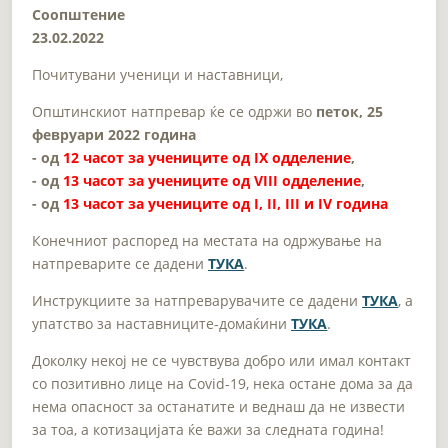
Соопштение
23.02.2022
Почитувани ученици и наставници,
Општинскиот натпревар ќе се одржи во
петок, 25
февруари 2022 година
- од
12 часот за учениците од IX одделение
,
- од
13 часот за учениците од VIII одделение
,
- од
13 часот за учениците од I, II, III и IV година
Конечниот распоред на местата на одржување на
натпреварите се дадени
ТУКА
.
Инструкциите за натпреварувачите се дадени
ТУКА
, а
упатство за наставниците-домаќини
ТУКА
.
Доколку некој не се чувствува добро или имал контакт
со позитивно лице на Covid-19, нека остане дома за да
нема опасност за останатите и веднаш да не извести
за тоа, а котизацијата ќе важи за следната година!