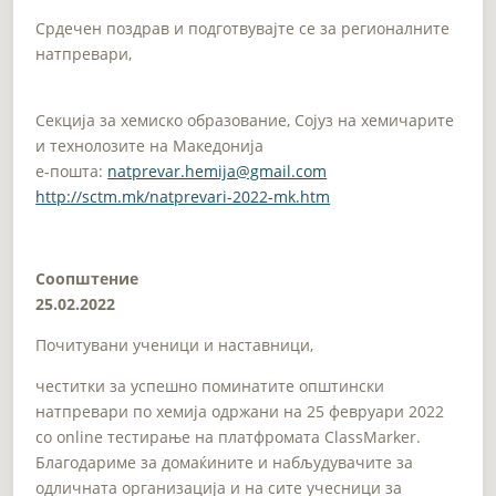
Срдечен поздрав и подготвувајте се за регионалните
натпревари,
Секција за хемиско образование, Сојуз на хемичарите
и технолозите на Македонија
e-пошта:
natprevar.hemija@gmail.com
http://sctm.mk/natprevari-2022-mk.htm
Соопштение
25.02.2022
Почитувани ученици и наставници,
честитки за успешно поминатите општински
натпревари по хемија одржани на 25 февруари 2022
со online тестирање на платфромата ClassMarker.
Благодариме за домаќините и набљудувачите за
одличната организација и на сите учесници за