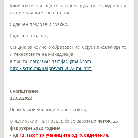
Конечните списоци со натпреварувачи се ажурирани
во претходното соопштение.
Срдечен поздрав и среќно,
Срдечен поздрав,
Секција за хемиско образование, Сојуз на хемичарите
и технолозите на Македонија
e-пошта:
natprevar.hemija@gmail.com
http://sctm.mk/natprevari-2022-mk.htm
Соопштение
22.02.2022
Почитувани ученици и наставници,
Општинскиот натпревар ќе се одржи во
петок, 25
февруари 2022 година
- од
12 часот за учениците од IX одделение
,