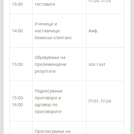
П124, П125
15:00
тестовите
Ученици и
14:00
наставници:
Амф.
Хемиски спектакл
Објавување на
15:00
прелиминарни
хол I кат
резултати
Поднесување
15:00-
приговори и
П101, П124
16:00
одговор по
приговорите
Прогласување на