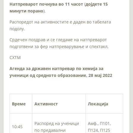
Натпреварот почнува во 11 часот
(
дојдете 15
минути порано
).
Распоредот на активностите е даден во табелата
подолу.
Срдечен поздрав и се гледаме на натпреварот
подготвени за фер натпреварување и спектaкл,
СХТМ
Агенда за државен натпревар по хемија за
ученици од
средното
образование, 28
мај
20
22
Време
Активност
Локација
Распоред на ученици
Амф., П101,
10:45
по предавални
П124, П125