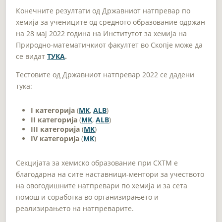
Конечните резултати од Државниот натпревар по
хемија за учениците од средното образование одржан
на 28 мај 2022 година на Институтот за хемија на
Природно-математичкиот факултет во Скопје може да
се видат
ТУКА
.
Tестовите од Државниот натпревар 2022 се дадени
тука:
I
категорија
(
MK
,
ALB
)
II
категорија
(
MK
,
ALB
)
III
категорија
(
MK
)
IV
категорија
(
MK
)
Секцијата за хемиско образование при СХТМ е
благодарна на сите наставници-ментори за учеството
на овогодишните натпревари по хемија и за сета
помош и соработка во организирањето и
реализирањето на натпреварите.