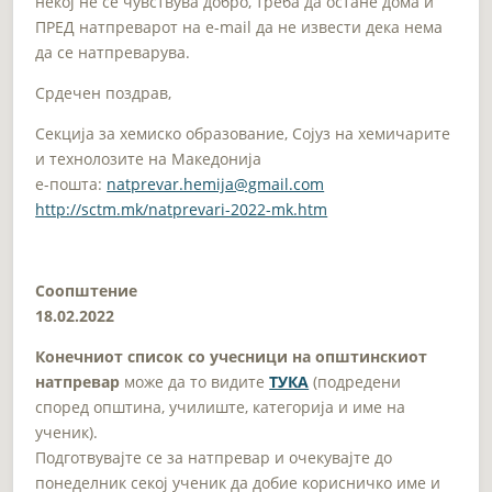
некој не се чувствува добро, треба да остане дома и
ПРЕД натпреварот на e-mail да не извести дека нема
да се натпреварува.
Срдечен поздрав,
Секција за хемиско образование, Сојуз на хемичарите
и технолозите на Македонија
e-пошта:
natprevar.hemija@gmail.com
http://sctm.mk/natprevari-2022-mk.htm
Соопштение
18.02.2022
Конечниот список со учесници на општинскиoт
натпревар
може да то видите
ТУКА
(подредени
според општина, училиште, категорија и име на
ученик).
Подготвувајте се за натпревар и очекувајте до
понеделник секој ученик да добие корисничко име и