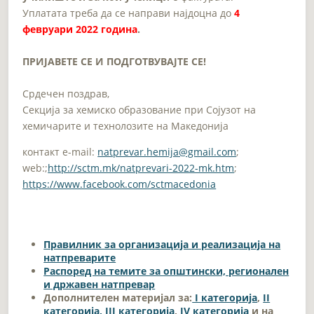
Уплатата треба да се направи најдоцна до
4
февруари 2022 година
.
ПРИЈАВЕТЕ СЕ И ПОДГОТВУВАЈТЕ СЕ!
Срдечен поздрав,
Секција за хемиско образование при Сојузот на
хемичарите и технолозите на Македонија
контакт e-mail:
natprevar.hemija@gmail.com
;
web:;
http://sctm.mk/natprevari-2022-mk.htm
;
https://www.facebook.com/sctmacedonia
Правилник за организација и реализација на
натпреварите
Распоред на темите за општински, регионален
и државен натпревар
Дополнителен материјал за:
I категорија
,
II
категорија,
III категорија
,
IV категорија
и на