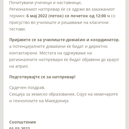
Почитувани ученици и наставници,
Регионалниот натпревар ќе се одржи во закажаниот
термин:
6 мај 2022 (петок) со почеток од 12:00 ч
со
присуство во училиште и решавање на класични
тестови.
Пријавете се за училиште-домаќин и координатор
,
а потенцијалните домаќини ќе бидат и директно
контактирани. Местата на одржување на
регионалните натпревари ќе бидат објавени до крајот
на април.
Подготвувајте се за натпревар!
Срдечен поздрав,
Секција за хемиско образование, Сојуз на хемичарите
и технолозите на Македонија
Соопштение
01.03.2022