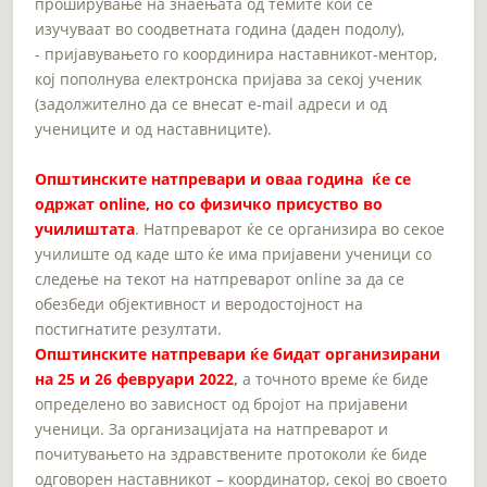
проширување на знаењата од темите кои се
изучуваат во соодветната година (даден подолу),
- пријавувањето го координира наставникoт-ментор,
кој пополнува електронска пријава за секој ученик
(задолжително да се внесат е-mail адреси и од
учениците и од наставниците).
Општинските натпревари и оваа година ќе се
одржат online, но со физичко присуство во
училиштата
. Натпреварот ќе се организира во секое
училиште од каде што ќе има пријавени ученици со
следење на текот на натпреварот online за да се
обезбеди објективност и веродостојност на
постигнатите резултати.
Општинските натпревари ќе бидат организирани
на 25 и 26 февруари 2022
,
а точното време ќе биде
определено во зависност од бројот на пријавени
ученици. За организацијата на натпреварот и
почитувањето на здравствените протоколи ќе биде
одговорен наставникот – координатор, секој во своето