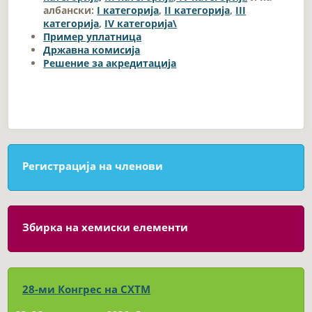
албански:
I категорија
,
II категорија
,
III
категорија
,
IV категорија\
Пример уплатница
Државна комисија
Решение за акредитација
Регистрација на членови
Збирка на хемиски елементи
28-ми Конгрес на СХТМ