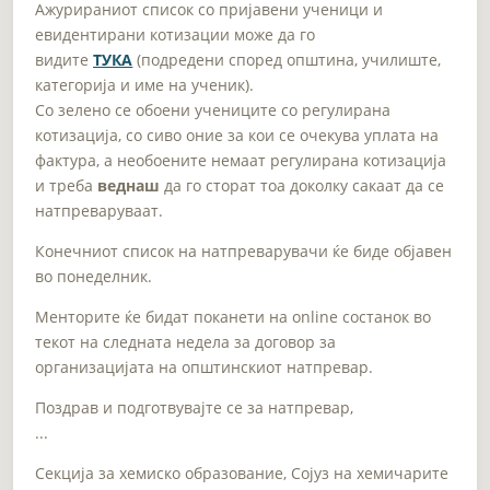
Ажурираниот список со пријавени ученици и
евидентирани котизации може да го
видите
ТУКА
(подредени според општина, училиште,
категорија и име на ученик).
Со зелено се обоени учениците со регулирана
котизација, со сиво оние за кои се очекува уплата на
фактура, а необоените немаат регулирана котизација
и треба
веднаш
да го сторат тоа доколку сакаат да се
натпреваруваат.
Конечниот список на натпреварувачи ќе биде објавен
во понеделник.
Менторите ќе бидат поканети на online состанок во
текот на следната недела за договор за
организацијата на општинскиот натпревар.
Поздрав и подготвувајте се за натпревар,
...
Секција за хемиско образование, Сојуз на хемичарите