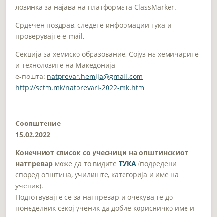
лозинка за најава на платформата ClassMarker.
Срдечен поздрав, следете информации тука и
проверувајте e-mail,
Секција за хемиско образование, Сојуз на хемичарите
и технолозите на Македонија
e-пошта:
natprevar.hemija@gmail.com
http://sctm.mk/natprevari-2022-mk.htm
Соопштение
15.02.2022
Конечниот список со учесници на општинскиoт
натпревар
може да то видите
ТУКА
(подредени
според општина, училиште, категорија и име на
ученик).
Подготвувајте се за натпревар и очекувајте до
понеделник секој ученик да добие корисничко име и