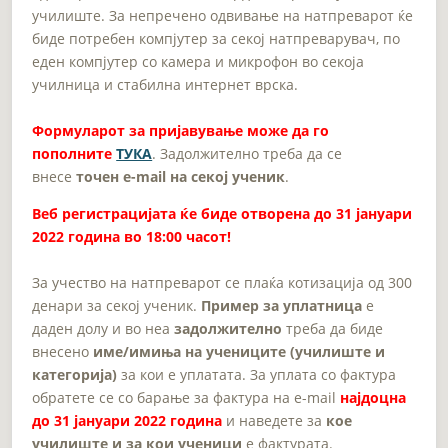
училиште. За непречено одвивање на натпреварот ќе
биде потребен компјутер за секој натпреварувач, по
еден компјутер со камера и микрофон во секоја
училница и стабилна интернет врска.
Формуларот за пријавување може да го
пополните
ТУКА
. Задолжително треба да се
внесе
точен e-mail на секој ученик
.
Веб регистрацијата ќе биде отворена до 31 јануари
2022 година во 18:00 часот!
За учество на натпреварот се плаќа котизација од 300
денари за секој ученик.
Пример за уплатница
е
даден долу и во неа
задолжително
треба да биде
внесено
име/имиња на учениците (училиште и
категорија)
за кои е уплатата. За уплата со фактура
обратете се со барање за фактура на e-mail
најдоцна
до 31 јануари 2022 година
и наведете за
кое
училиште и за кои ученици
е фактурата.