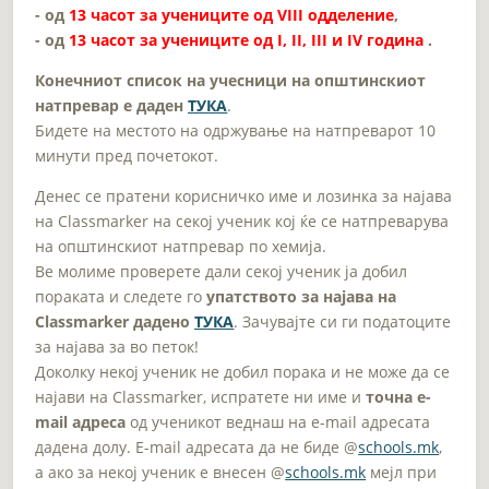
- од
13 часот за учениците од VIII одделение
,
- од
13 часот за учениците од I, II, III и IV година
.
Конечниот список на учесници на општинскиот
натпревар е даден
ТУКА
.
Бидете на местото на одржување на натпреварот 10
минути пред почетокот.
Денес се пратени корисничко име и лозинка за најава
на Classmarker на секој ученик кој ќе се натпреварува
на општинскиот натпревар по хемија.
Ве молиме проверете дали секој ученик ја добил
пораката и следете го
упатството за најава на
Classmarker дадено
ТУКА
. Зачувајте си ги податоците
за најава за во петок!
Доколку некој ученик не добил порака и не може да се
најави на Classmarker, испратете ни име и
точна e-
mail адреса
од ученикот веднаш на e-mail адресата
дадена долу. E-mail адресата да не биде @
schools.mk
,
a ако за некој ученик е внесен @
schools.mk
мејл при