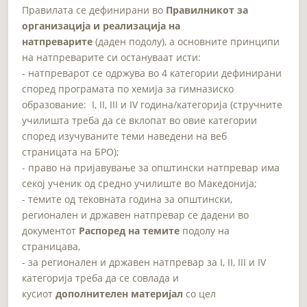
Правилата се дефинирани во
Правилникот за
организација и реализација на
натпреварите
(даден подолу), а основните принципи
на натпреварите си остануваат исти:
- натпреварот се одржува во 4 категории дефинирани
според програмата по хемија за гимназиско
образование: I, II, III и IV година/категорија (стручните
училишта треба да се вклопат во овие категории
според изучуваните теми наведени на веб
страницата на БРО);
- право на пријавување за општински натпревар има
секој ученик од средно училиште во Македонија;
- темите од тековната година за општински,
регионален и државен натпревар се дадени во
документот
Распоред на темите
подолу на
страницава,
- за регионален и државен натпревар за I, II, III и IV
категорија треба да се совлада и
кусиот
дополнителен материјал
со цел