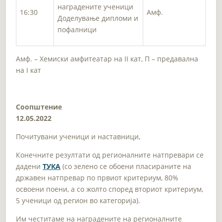
наградените ученици
16:30
Амф.
Доделување дипломи и
пофалници
Амф. – Хемиски амфитеатар на II кат, П – предавална
на I кат
Соопштение
12.05.2022
Почитувани ученици и наставници,
Конечните резултати од регионалните натпревари се
дадени
ТУКА
(со зелено се обоени пласираните на
државен натпревар по првиот критериум, 80%
освоени поени, а со жолто според вториот критериум,
5 ученици од регион во категорија).
Им честитаме на наградените на регионалните