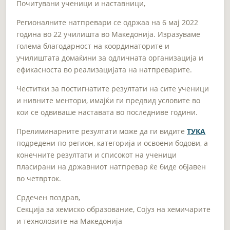
Почитувани ученици и наставници,
Регионалните натпревари се одржаа на 6 мај 2022
година во 22 училишта во Македонија. Изразуваме
голема благодарност на координаторите и
училиштата домаќини за одличната организација и
ефикасноста во реализацијата на натпреварите.
Честитки за постигнатите резултати на сите ученици
и нивните ментори, имајќи ги предвид условите во
кои се одвиваше наставата во последниве години.
Прелиминарните резултати може да ги видите
ТУКА
подредени по регион, категорија и освоени бодови, а
конечните резултати и списокот на ученици
пласирани на државниот натпревар ќе биде објавен
во четврток.
Срдечен поздрав,
Секција за хемиско образование, Сојуз на хемичарите
и технолозите на Македонија