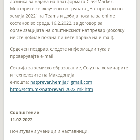
лозинка за најава на платформата ClassMarker.
Менторите се вклучени во групата „Натпревари по
хемија 2022“ на Teams и добија покана за online
состанок во среда, 16.2.2022, за договор за
организацијата на општинскиот натпревар (доколку
не сте добиле покана пишете порака на e-mail).
Срдечен поздрав, следете информации тука и
проверувајте e-mail,
Секција за хемиско образование, Сојуз на хемичарите
и технолозите на Македонија
e-пошта:
natprevar.hemija@gmail.com
http://sctm.mk/natprevari-2022-mk.htm
Соопштение
11.02.2022
Почитувани ученици и наставници,