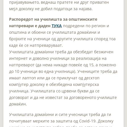
пријавувањето, веднаш пратете ни друг приватен
мејл доколку не добил податоци за најава.
Распоредот на училишта за општинските
натпревари е даден
ТУКА
подредени по регион и
општина и обоени се училиштата домаќини и
бројките на ученици од другите училишта според тоа
каде ќе се натпреваруваат.
Училиштата домаќини треба да обезбедат безжичен
интернет и доволно училници за реализација на
натпреварот (да нема никаде повеќе од 15, а пожелно
до 10 ученици во една училница). Учениците треба да
имаат лаптоп или да се приклучат од десктоп
компјутер доколку е обезбедена компјутерска
училница. Училиштата со црвени букви да се
договорат и да не известат за договореното училиште
домаќин.
Училиштата домаќини и сите учесници треба да ги
почитуваат мерките за заштита од Covid-19. Доколку