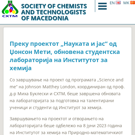
EN
Menu
MK
SOCIETY OF CHEMISTS
AND TECHNOLOGISTS
OF MACEDONIA
Преку проектот „Науката и јас“ од
Џонсон Мети, обновена студентска
лабораторија на Институтот за
хемија
Со завршување на проект од програмата „Science and
me“ на Johnson Matthey London, координиран од проф.
д-р Миха Буклески и СХТМ, беше завршена обновата
на лабораторијата за подготовка на талентирани
ученици и студенти од Институот за хемија.
Завршувањето на проектот и отворањето на
лабораторијата беше одбележо на 8 јуни 2023 година
на Институтот за хемија на Природно-математичкиот