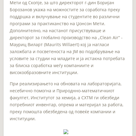
Мети од Скопје, за што директорот г-дин Боријан
Борозанов укажа на можностите за соработка преку
поддршка и вклучување на студентите во различни
програми за практиканство на Џонсон Мети.
Дополнително, на настанот присуствуваше и
директорот за глобално производство на „Clean Air“ -
Мауриц Виларт (Maurits Willaert) кој ја нагласи
заложбата и посветеноста на ЈМ во подобрување на
условите за студии на младите и ја истакна потребата
за блиска соработка меѓу компаниите и
високообразовните институции.
При реализирањето на обновата на лабораторијата,
несебично помогна и Природнно-математичкиот
факултет, Институтот за хемија, а СХТМ ги обезбеди
потребниот инвентар, опрема и материјал за работа,
преку помошта обезбедена од повеќе компании и
институции.