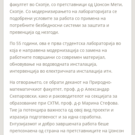
факултет во Скопје, со претставници од Џонсон Мети,
Скопје. Со модернизирањето на лабораторијата се
подобрени условите за работа со примена на
потребните безбедносни системи за заштита и
превенција од незгоди.
По 55 години, ова е прва студентска лабораторија во
која е направена модернизација со замена на
работните површини со современ материјал,
обновување на водоводната инсталација,
интервенција во електричната инсталација итн.
На отворањето, се обрати деканот на Природно-
математичкиот факултет, проф. д-р Александар
Скепаровски, како и раководителот на секцијата за
образование при СХТМ, проф. д-р Марина Стефова.
Тие ја потенцира важноста од овој вид проекти и
изразија подготвеност и за идна соработка.
Ентузијазмот и добро завршената работа беше
препознаена од страна на претставниците на Џонсон