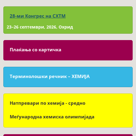
28-ми Конгрес на СХТМ
23–26 септември, 2026, Охрид
Плаќања со картичка
Терминолошки речник – ХЕМИЈА
Натпревари по хемија - средно
Меѓународна хемиска олимпијада